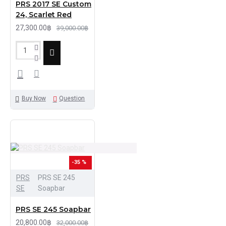
PRS 2017 SE Custom
24, Scarlet Red
27,300.00฿
39,000.00฿
Buy Now
Question
-35 %
PRS
PRS SE 245
SE
Soapbar
PRS SE 245 Soapbar
20,800.00฿
32,000.00฿