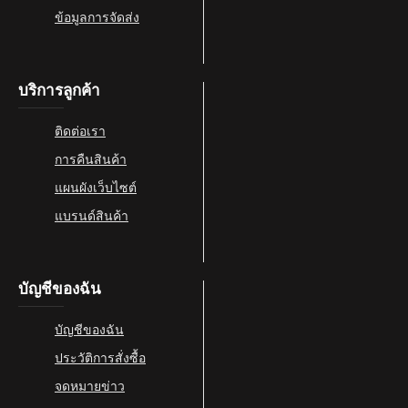
-35 %
PRS
PRS SE CUSTOM
SE
24 – VINTAGE
SUNBURST [FREE
BAG]
PRS SE CUSTOM 24 –
VINTAGE SUNBURST
[FREE BAG]