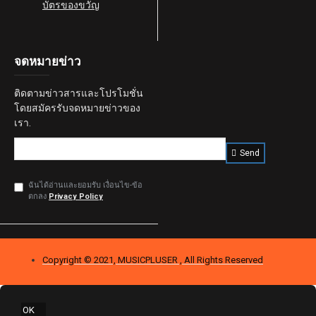
25,350.00฿
39,000.00฿
Buy Now
Question
-28 %