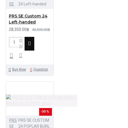
SE
24 Left-handed
PRS SE Custom 24
Left-handed
28,350.00฿
40,500.00฿
Buy Now
Question
-30 %
PRS
PRS SE CUSTOM
SE
24 POPLAR BURL