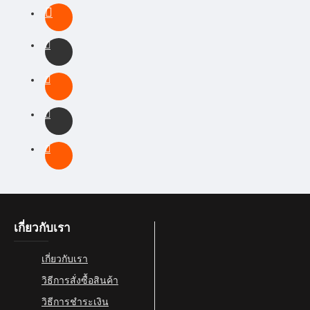
-30 %
PRS
PRS SE Custom
SE
24 Trampas Green
PRS SE Custom 24
Trampas Green
27,300.00฿
39,000.00฿
Buy Now
Question