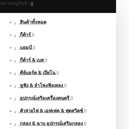
หมวดหมู่สินค้า
สินค้าทั้งหมด
กีต้าร์
แอมป์
กีต้าร์ & เบส
คีย์บอร์ด & เปียโน
หูฟัง & ลําโพงฟังเพลง
อุปกรณ์เสริมเครื่องดนตรี
ตัวจ่ายไฟ & เอฟเฟค & ฟุตสวิตช์
กลอง & ฉาบ อุปกรณ์เสริมกลอง