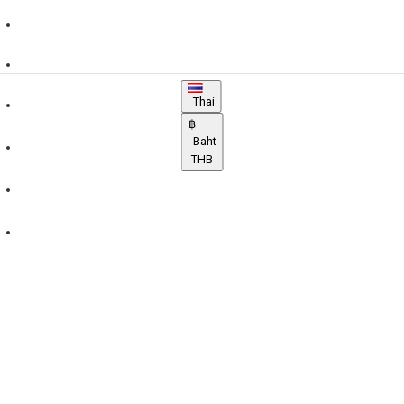
0811-444-729
LINE
Thai
฿
Baht
THB