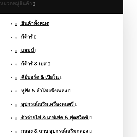
หมวดหมู่สินค้า
สินค้าทั้งหมด
กีต้าร์
แอมป์
กีต้าร์ & เบส
คีย์บอร์ด & เปียโน
หูฟัง & ลําโพงฟังเพลง
อุปกรณ์เสริมเครื่องดนตรี
ตัวจ่ายไฟ & เอฟเฟค & ฟุตสวิตช์
กลอง & ฉาบ อุปกรณ์เสริมกลอง