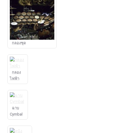
กลองชุด
กลอง
ไฟฟ้า
ฉาบ
Cymbal