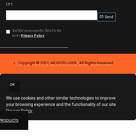
เรา.
Send
ฉันได้อ่านและยอมรับ เงื่อนไข-ข้อ
ตกลง
Privacy Policy
Copyright © 2021, MUSICPLUSER , All Rights Reserved
OK
We use cookies and other similar technologies to improve
your browsing experience and the functionality of our site.
Privacy Policy
.
 PRODUCTS