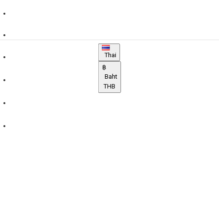
0811-444-729
LINE
Thai
฿
Baht
THB