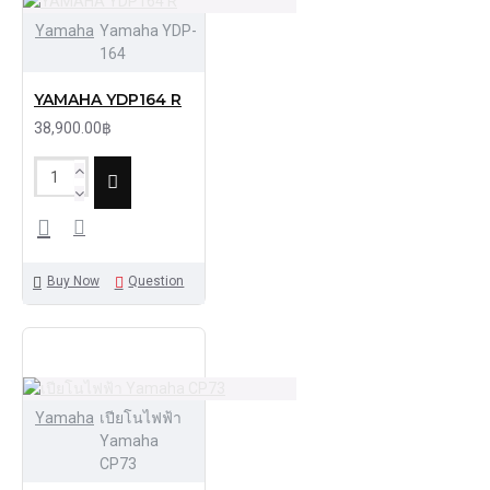
Yamaha
Yamaha YDP-
164
YAMAHA YDP164 R
38,900.00฿
Buy Now
Question
Yamaha
เปียโนไฟฟ้า
Yamaha
CP73