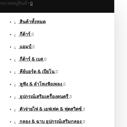
หมวดหมู่สินค้า
สินค้าทั้งหมด
กีต้าร์
แอมป์
กีต้าร์ & เบส
คีย์บอร์ด & เปียโน
หูฟัง & ลําโพงฟังเพลง
อุปกรณ์เสริมเครื่องดนตรี
ตัวจ่ายไฟ & เอฟเฟค & ฟุตสวิตช์
กลอง & ฉาบ อุปกรณ์เสริมกลอง