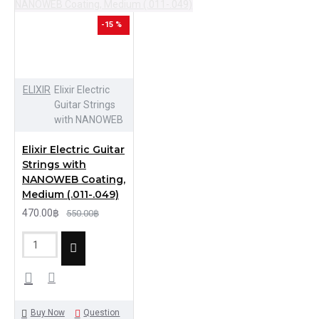
-15 %
ELIXIR
Elixir Electric
Guitar Strings
with NANOWEB
Elixir Electric Guitar
Strings with
NANOWEB Coating,
Medium (.011-.049)
470.00฿
550.00฿
Buy Now
Question