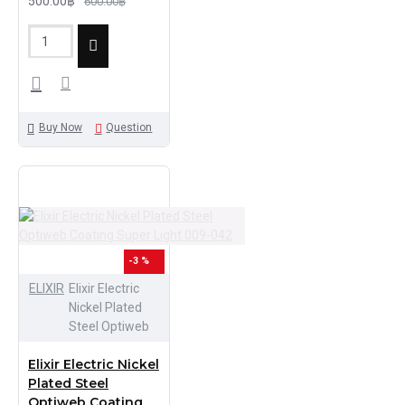
500.00฿
600.00฿
Buy Now
Question
-3 %
ELIXIR
Elixir Electric
Nickel Plated
Steel Optiweb
Elixir Electric Nickel
Plated Steel
Optiweb Coating