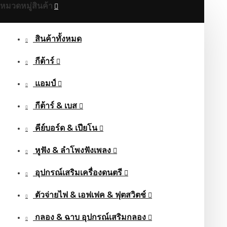
หมวดหมู่สินค้า
สินค้าทั้งหมด
กีต้าร์
แอมป์
กีต้าร์ & เบส
คีย์บอร์ด & เปียโน
หูฟัง & ลําโพงฟังเพลง
อุปกรณ์เสริมเครื่องดนตรี
ตัวจ่ายไฟ & เอฟเฟค & ฟุตสวิตช์
กลอง & ฉาบ อุปกรณ์เสริมกลอง