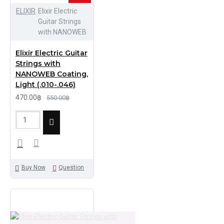
ELIXIR
Elixir Electric
Guitar Strings
with NANOWEB
Elixir Electric Guitar
Strings with
NANOWEB Coating,
Light (.010-.046)
470.00฿
550.00฿
Buy Now
Question