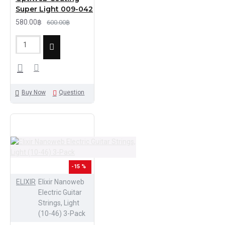
Super Light 009-042
580.00฿
600.00฿
Buy Now
Question
-15 %
ELIXIR
Elixir Nanoweb
Electric Guitar
Strings, Light
(10-46) 3-Pack