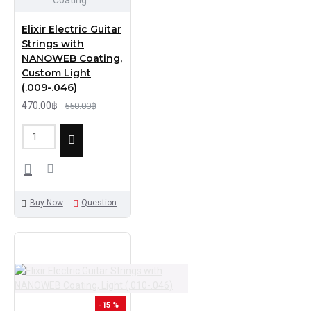
Coating
Elixir Electric Guitar
Strings with
NANOWEB Coating,
Custom Light
(.009-.046)
470.00฿
550.00฿
Buy Now
Question
-15 %