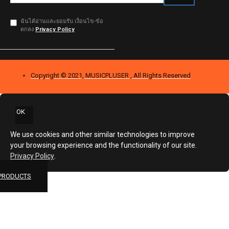
ฉันได้อ่านและยอมรับ เงื่อนไข-ข้อ
ตกลง
Privacy Policy
Copyright © 2021, MUSICPLUSER , All Rights Reserved
OK
We use cookies and other similar technologies to improve
your browsing experience and the functionality of our site.
Privacy Policy
.
 PRODUCTS