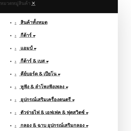
หมวดหมู่สินค้า
สินค้าทั้งหมด
กีต้าร์
แอมป์
กีต้าร์ & เบส
คีย์บอร์ด & เปียโน
หูฟัง & ลําโพงฟังเพลง
อุปกรณ์เสริมเครื่องดนตรี
ตัวจ่ายไฟ & เอฟเฟค & ฟุตสวิตช์
กลอง & ฉาบ อุปกรณ์เสริมกลอง