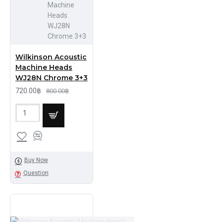
Machine
Heads
WJ28N
Chrome 3+3
Wilkinson Acoustic
Machine Heads
WJ28N Chrome 3+3
720.00฿
800.00฿
Buy Now
Question