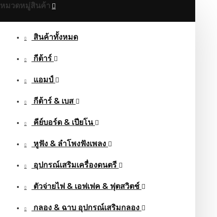
หมวดหมู่สินค้า
สินค้าทั้งหมด
กีต้าร์
แอมป์
กีต้าร์ & เบส
คีย์บอร์ด & เปียโน
หูฟัง & ลําโพงฟังเพลง
อุปกรณ์เสริมเครื่องดนตรี
ตัวจ่ายไฟ & เอฟเฟค & ฟุตสวิตช์
กลอง & ฉาบ อุปกรณ์เสริมกลอง