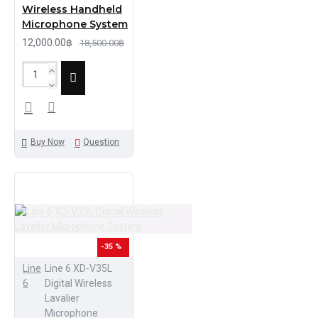
Wireless Handheld
Microphone System
12,000.00฿
18,500.00฿
Buy Now
Question
-35 %
Line
Line 6 XD-V35L
6
Digital Wireless
Lavalier
Microphone