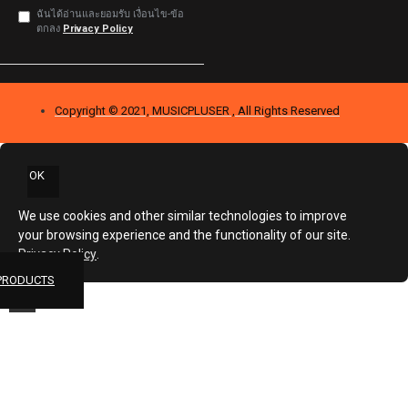
ฉันได้อ่านและยอมรับ เงื่อนไข-ข้อ
ตกลง
Privacy Policy
Copyright © 2021, MUSICPLUSER , All Rights Reserved
OK
We use cookies and other similar technologies to improve
your browsing experience and the functionality of our site.
Privacy Policy
.
 PRODUCTS