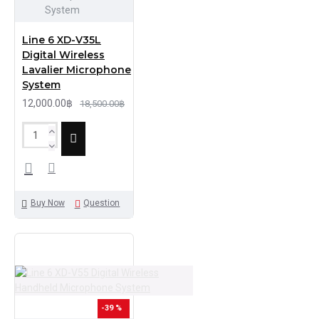
System
Line 6 XD-V35L
Digital Wireless
Lavalier Microphone
System
12,000.00฿
18,500.00฿
Buy Now
Question
-39 %