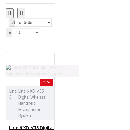
เรียงลำดับ:
แสดง:
-35 %
Line
Line 6 XD-V35
6
Digital Wireless
Handheld
Microphone
System
Line 6 XD-V35 Digital