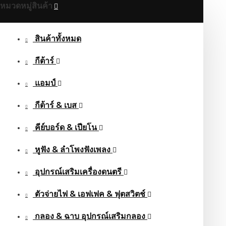
หมวดหมู่สินค้า
สินค้าทั้งหมด
กีต้าร์
แอมป์
กีต้าร์ & เบส
คีย์บอร์ด & เปียโน
หูฟัง & ลําโพงฟังเพลง
อุปกรณ์เสริมเครื่องดนตรี
ตัวจ่ายไฟ & เอฟเฟค & ฟุตสวิตช์
กลอง & ฉาบ อุปกรณ์เสริมกลอง