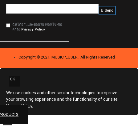
Send
ฉันได้อ่านและยอมรับ เงื่อนไข-ข้อ
ตกลง
Privacy Policy
Copyright © 2021, MUSICPLUSER , All Rights Reserved
OK
We use cookies and other similar technologies to improve
your browsing experience and the functionality of our site.
Privacy Policy
.
 PRODUCTS