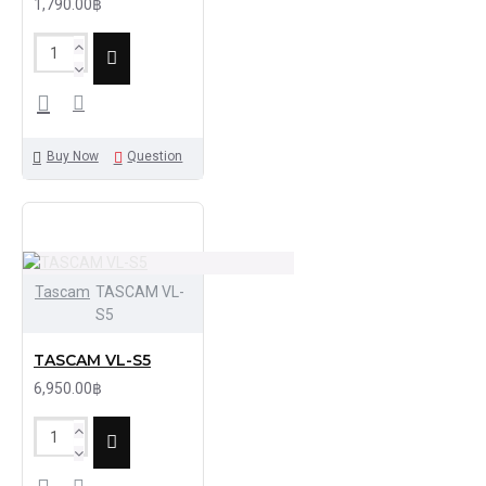
1,790.00฿
Buy Now
Question
Tascam
TASCAM VL-
S5
TASCAM VL-S5
6,950.00฿