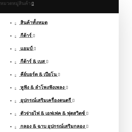
หมวดหมู่สินค้า
สินค้าทั้งหมด
กีต้าร์
แอมป์
กีต้าร์ & เบส
คีย์บอร์ด & เปียโน
หูฟัง & ลําโพงฟังเพลง
อุปกรณ์เสริมเครื่องดนตรี
ตัวจ่ายไฟ & เอฟเฟค & ฟุตสวิตช์
กลอง & ฉาบ อุปกรณ์เสริมกลอง