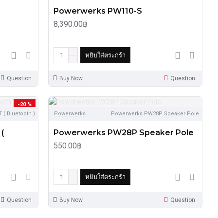
Powerwerks PW110-S
8,390.00฿
หยิบใส่ตระกร้า
Question
Buy Now
Question
-20 %
( Bluetooth )
Powerwerks
Powerwerks PW28P Speaker Pole
(
Powerwerks PW28P Speaker Pole
550.00฿
หยิบใส่ตระกร้า
Question
Buy Now
Question