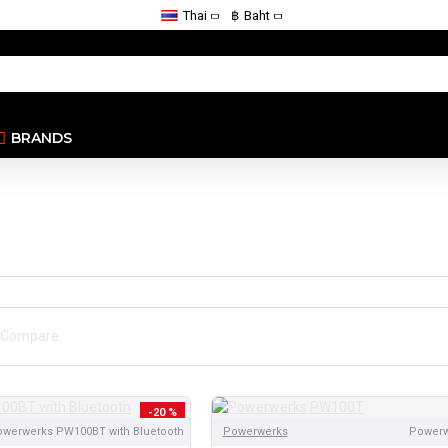
Thai
฿
Baht
BRANDS
 Compare
-20 %
werwerks PW100BT with Bluetooth
Powerwerks
Power