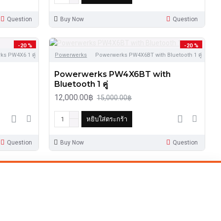
Question
Buy Now
Question
-20 %
-20 %
s PW4X6 1 คู่
Powerwerks
Powerwerks PW4X6BT with Bluetooth 1 คู่
Powerwerks PW4X6BT with
Bluetooth 1 คู่
12,000.00฿
15,000.00฿
หยิบใส่ตระกร้า
Question
Buy Now
Question