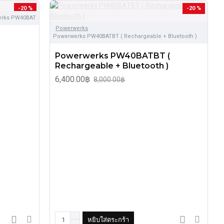
-20 %
-20 %
erks PW40BAT
Powerwerks
Powerwerks PW40BATBT ( Rechargeable + Bluetooth )
Powerwerks PW40BATBT (
Rechargeable + Bluetooth )
6,400.00฿
8,000.00฿
หยิบใส่ตระกร้า