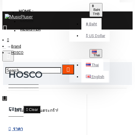
฿
Baht
HOME :
THB
LOGIN
฿
Baht
REGISTER
$
US Dollar
Brand
HOSCO
Thai
Thai
HOSCO
English
0 รายการ - 0.00฿
Filter
Clear
ยังไม่มีสินค้าในตระกร้า!
ราคา