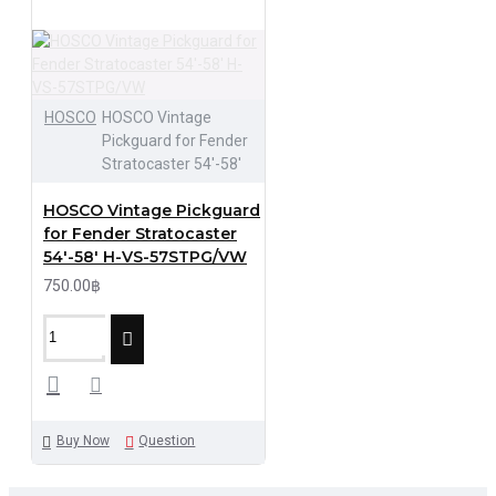
HOSCO
HOSCO Vintage
Pickguard for Fender
Stratocaster 54′-58'
HOSCO Vintage Pickguard
for Fender Stratocaster
54′-58′ H-VS-57STPG/VW
750.00฿
Buy Now
Question