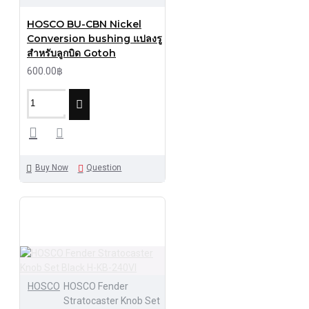
HOSCO BU-CBN Nickel
Conversion bushing แปลงรู
สำหรับลูกบิด Gotoh
600.00฿
Buy Now
Question
HOSCO
HOSCO Fender
Stratocaster Knob Set