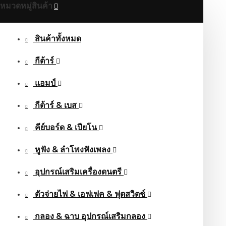
หมวดหมู่สินค้า
สินค้าทั้งหมด
กีต้าร์
แอมป์
กีต้าร์ & เบส
คีย์บอร์ด & เปียโน
หูฟัง & ลําโพงฟังเพลง
อุปกรณ์เสริมเครื่องดนตรี
ตัวจ่ายไฟ & เอฟเฟค & ฟุตสวิตช์
กลอง & ฉาบ อุปกรณ์เสริมกลอง