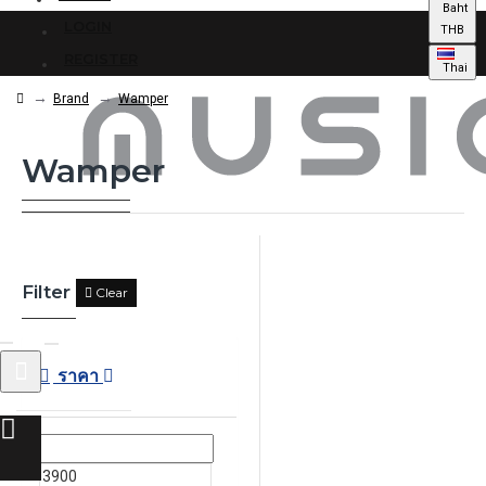
Baht
LOGIN
THB
REGISTER
Thai
Brand
Wamper
Wamper
Filter
Clear
ราคา
0 รายการ - 0.00฿